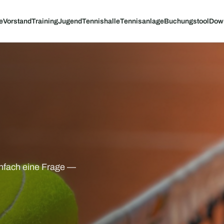
e
Vorstand
Training
Jugend
Tennishalle
Tennisanlage
Buchungstool
Dow
infach eine Frage —